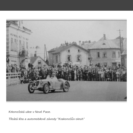
Krkonošská ulice v Nové Pace.
Třicátá léta a automobilové závody "Krakonošův okruh"