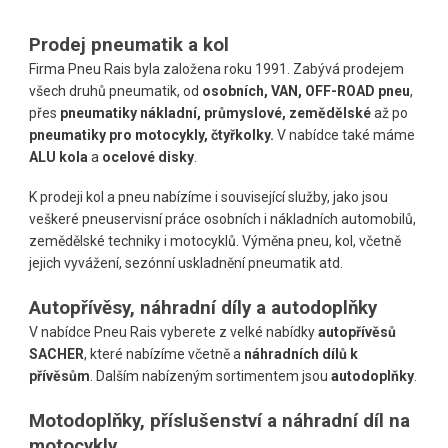
Prodej pneumatik a kol
Firma Pneu Rais byla založena roku 1991. Z
abývá prodejem
všech druhů pneumatik, od
osobních, VAN, OFF-ROAD pneu
,
přes
pneumatiky nákladní, průmyslové, zemědělské
až po
pneumatiky pro motocykly, čtyřkolky.
V nabídce také máme
ALU kola
a
ocelové disky
.
K prodeji kol a pneu nabízíme i související služby, jako jsou
veškeré pneuservisní práce osobních i nákladních automobilů,
zemědělské techniky i motocyklů. Výměna pneu, kol, včetně
jejich vyvážení, sezónní uskladnění pneumatik atd.
Autopřívěsy, náhradní díly a autodoplňky
V nabídce Pneu Rais vyberete z velké nabídky
autopřívěsů
SACHER
, které nabízíme včetně a
náhradních dílů k
přívěsům
. Dalším nabízeným sortimentem jsou
autodoplňky
.
Motodoplňky, příslušenství a náhradní díl na
motocykly